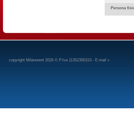
Persona fisi
copyright Milanorent 2026 © P.Iva 11352300153 -
E-mail »