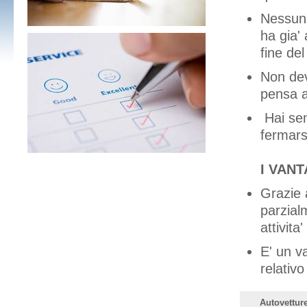
Nessun 
ha gia' 
fine del
Non devi
pensa 
Hai sem
fermars
I VAN
Grazie 
parzial
attivita
E' un v
relativo
Autovettur