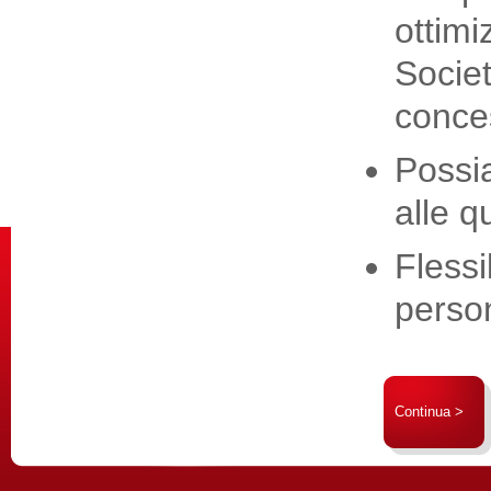
ottimi
Societ
conce
Possia
alle q
Flessi
person
Continua >