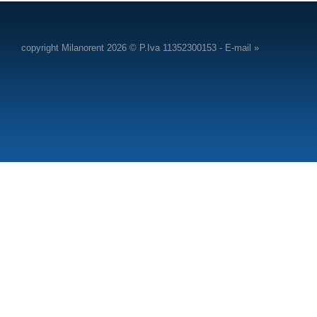
copyright Milanorent 2026 © P.Iva 11352300153 -
E-mail »