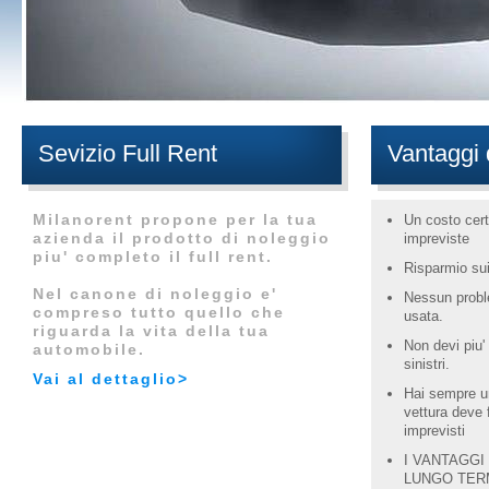
Sevizio Full Rent
Vantaggi 
Milanorent propone per la tua
Un costo cer
azienda il prodotto di noleggio
impreviste
piu' completo il full rent.
Risparmio sui 
Nel canone di noleggio e'
Nessun proble
compreso tutto quello che
usata.
riguarda la vita della tua
Non devi piu' 
automobile.
sinistri.
Vai al dettaglio>
Hai sempre un
vettura deve
imprevisti
I VANTAGGI
LUNGO TER