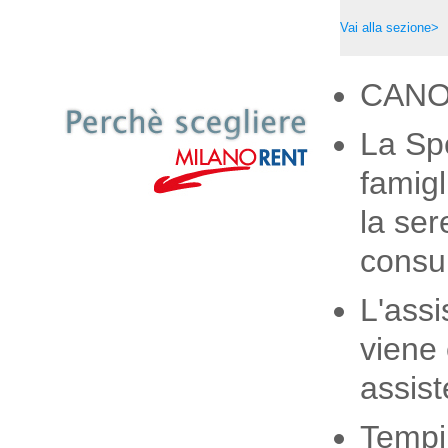
Vai alla sezione>
CANO
La Spe
famigl
la ser
consul
L'assi
viene 
assis
Tempi